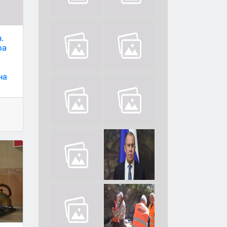
н.
ра
на