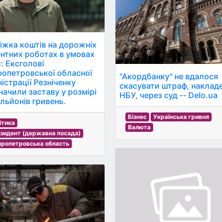
іжка коштів на дорожніх
нтних роботах в умовах
: Ексголові
ропетровської обласної
"Акордбанку" не вдалося
істрації Резніченку
скасувати штраф, наклад
начили заставу у розмірі
НБУ, через суд -- Delo.ua
ільйонів гривень.
Бізнес
Українська гривня
ітика
Валюта
зидент (державна посада)
пропетровська область