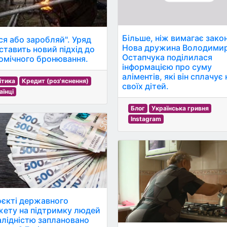
Більше, ніж вимагає зако
ся або заробляй". Уряд
Нова дружина Володими
ставить новий підхід до
Остапчука поділилася
омічного бронювання.
інформацією про суму
аліментів, які він сплачує 
ітика
Кредит (роз'яснення)
своїх дітей.
аїнці
Блог
Українська гривня
Instagram
оєкті державного
ету на підтримку людей
валідністю заплановано