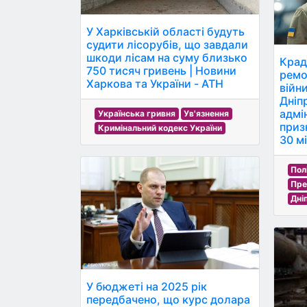
У Харківській області будуть
судити лісорубів, що завдали
шкоди лісам на суму близько
Крад
750 тисяч гривень | Новини
ремо
Харкова та України - АТН
війни
Дніп
адмін
Українська гривня
Ув'язнення
приз
Кримінальний кодекс України
30 м
Пол
Пре
Дні
У бюджеті на 2025 рік
передбачено, що курс долара