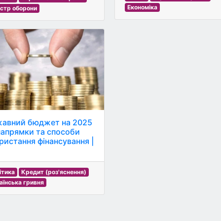
Економіка
істр оборони
авний бюджет на 2025
 напрямки та способи
ристання фінансування |
ітика
Кредит (роз'яснення)
аїнська гривня