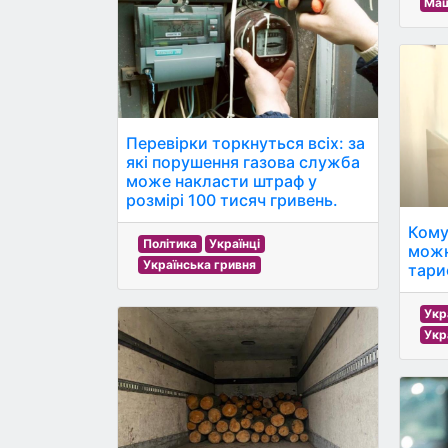
Маш
Перевірки торкнуться всіх: за
які порушення газова служба
може накласти штраф у
розмірі 100 тисяч гривень.
Кому
Політика
Українці
можн
Українська гривня
тари
Укр
Укр