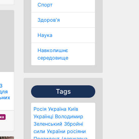
Спорт
Здоров'я
Наука
Навколишнє
середовище
23
Tags
 для
ьних
Росія
Україна
Київ
Українці
Володимир
ка
Зеленський
Збройні
сили України
росіяни
Президент (державна