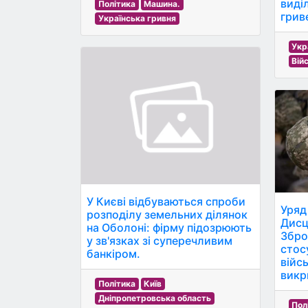
виді
Політика
Машина.
грив
Українська гривня
Укр
Вій
У Києві відбуваються спроби
Уряд 
розподілу земельних ділянок
Дисц
на Оболоні: фірму підозрюють
Збро
у зв'язках зі суперечливим
стос
банкіром.
війс
викр
Політика
Київ
Дніпропетровська область
Пол