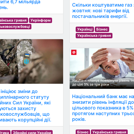
лити 6,7 мільярда
Скільки коштуватиме газ 
ень.
жовтня: нові тарифи від
постачальників енергії.
аїнська гривня
Укрінформ
ськовослужбовці
Українці
Бізнес
Українська гривня
ініціює зміни до
Національний банк має н
иплінарного статуту
знизити рівень інфляції д
йних Сил України, які
цільового показника в 5%
уються захисту
протягом наступних трьо
ьковослужбовців, що
років.
ивають корупційні дії.
Бізнес
Українська гривня
ітика
Збройні сили України