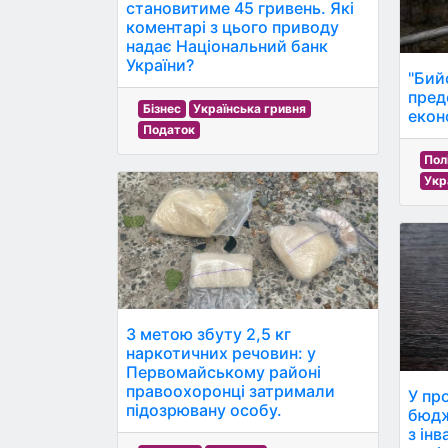
становитиме 45 гривень. Які
коментарі з цього приводу
надає Національний банк
України?
"Бий
пред
Бізнес
Українська гривня
екон
Податок
Пол
Укр
З метою збуту 2,5 кг
наркотичних речовин: у
Первомайському районі
правоохоронці затримали
У пр
підозрювану особу.
бюдж
з ін