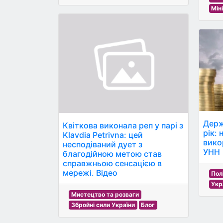
Мін
Держ
Квіткова виконала реп у парі з
рік:
Klavdia Petrivna: цей
вико
несподіваний дует з
УНН
благодійною метою став
справжньою сенсацією в
мережі. Відео
Пол
Укр
Мистецтво та розваги
Збройні сили України
Блог