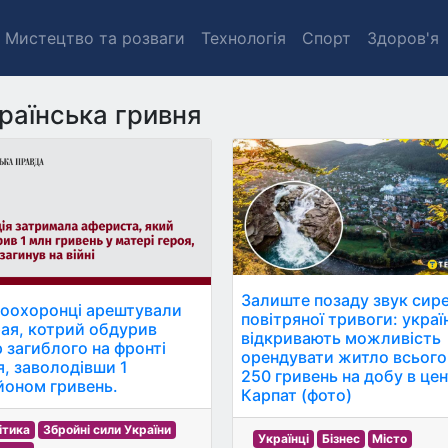
Мистецтво та розваги
Технологія
Спорт
Здоров'я
раїнська гривня
Залиште позаду звук сир
оохоронці арештували
повітряної тривоги: укра
ая, котрий обдурив
відкривають можливість
р загиблого на фронті
орендувати житло всього
я, заволодівши 1
250 гривень на добу в цен
йоном гривень.
Карпат (фото)
ітика
Збройні сили України
Українці
Бізнес
Місто