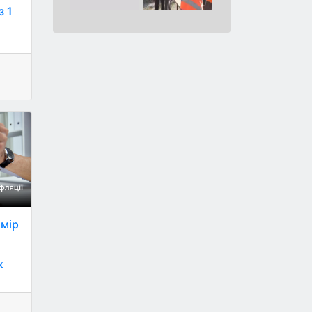
з 1
амір
о
х