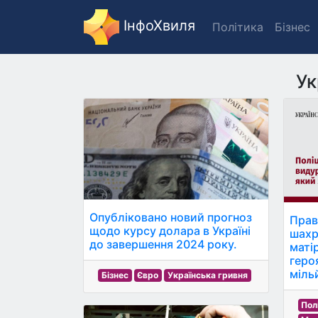
ІнфоХвиля
Політика
Бізнес
Ук
Опубліковано новий прогноз
Прав
щодо курсу долара в Україні
шахр
до завершення 2024 року.
маті
геро
міль
Бізнес
Євро
Українська гривня
Пол