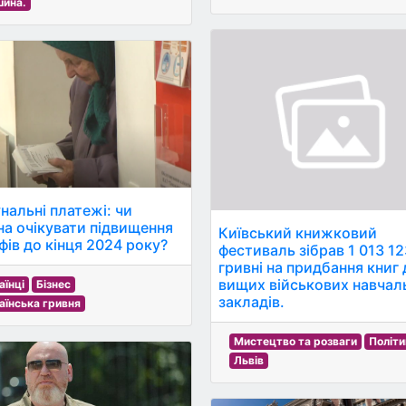
ина.
нальні платежі: чи
а очікувати підвищення
Київський книжковий
фів до кінця 2024 року?
фестиваль зібрав 1 013 1
гривні на придбання книг
вищих військових навчал
аїнці
Бізнес
закладів.
аїнська гривня
Мистецтво та розваги
Політи
Львів