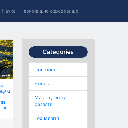
Наука
Навколишнє середовище
Categories
Політика
Бізнес
ен
їнцям
Мистецтво та
 за
розваги
трі
Технологія